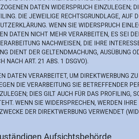
OGENEN DATEN WIDERSPRUCH EINZULEGEN; DIES
ING. DIE JEWEILIGE RECHTSGRUNDLAGE, AUF D
UTZERKLÄRUNG. WENN SIE WIDERSPRUCH EINLE
 DATEN NICHT MEHR VERARBEITEN, ES SEI DE
ERARBEITUNG NACHWEISEN, DIE IHRE INTERESS
UNG DIENT DER GELTENDMACHUNG, AUSÜBUNG O
NACH ART. 21 ABS. 1 DSGVO).
 DATEN VERARBEITET, UM DIREKTWERBUNG ZU B
GEGEN DIE VERARBEITUNG SIE BETREFFENDER 
LEGEN; DIES GILT AUCH FÜR DAS PROFILING, S
TEHT. WENN SIE WIDERSPRECHEN, WERDEN IH
ZWECKE DER DIREKTWERBUNG VERWENDET (WIDER
zuständigen Aufsichts­behörde